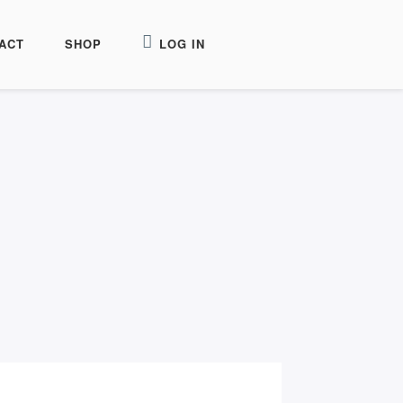
ACT
SHOP
LOG IN
Nieuwsbrief
Ontvang 1 keer per maand het laatste nieuws en
een exclusief gedicht.