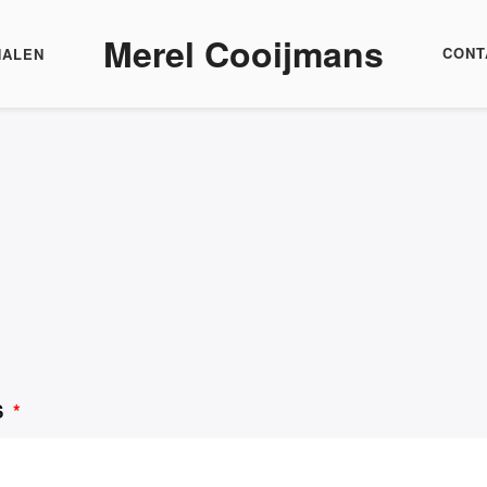
Merel Cooijmans
CONT
HALEN
Wat komt eraan?
S
*