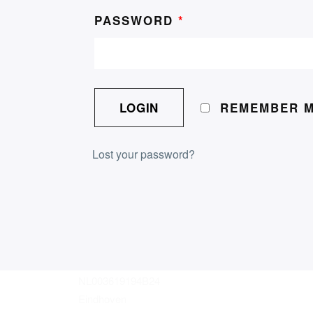
PASSWORD
*
REMEMBER 
Door mijn fans en lezers kan ik mijn droom om te
kunnen leven van de tekst steeds verder uitwerken.
Door jullie kan ik steeds meer tijd doorbrengen op
Lost your password?
mijn werkplek met de kat op schoot. Dank daarvoor
Website met dank aan Digitale Bazen
Merel Cooijmans
KvK:81901089
NL003619194B24
Eindhoven