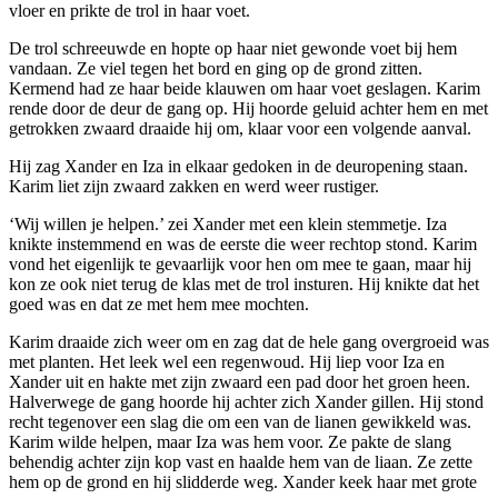
vloer en prikte de trol in haar voet.
De trol schreeuwde en hopte op haar niet gewonde voet bij hem
vandaan. Ze viel tegen het bord en ging op de grond zitten.
Kermend had ze haar beide klauwen om haar voet geslagen. Karim
rende door de deur de gang op. Hij hoorde geluid achter hem en met
getrokken zwaard draaide hij om, klaar voor een volgende aanval.
Hij zag Xander en Iza in elkaar gedoken in de deuropening staan.
Karim liet zijn zwaard zakken en werd weer rustiger.
‘Wij willen je helpen.’ zei Xander met een klein stemmetje. Iza
knikte instemmend en was de eerste die weer rechtop stond. Karim
vond het eigenlijk te gevaarlijk voor hen om mee te gaan, maar hij
kon ze ook niet terug de klas met de trol insturen. Hij knikte dat het
goed was en dat ze met hem mee mochten.
Karim draaide zich weer om en zag dat de hele gang overgroeid was
met planten. Het leek wel een regenwoud. Hij liep voor Iza en
Xander uit en hakte met zijn zwaard een pad door het groen heen.
Halverwege de gang hoorde hij achter zich Xander gillen. Hij stond
recht tegenover een slag die om een van de lianen gewikkeld was.
Karim wilde helpen, maar Iza was hem voor. Ze pakte de slang
behendig achter zijn kop vast en haalde hem van de liaan. Ze zette
hem op de grond en hij slidderde weg. Xander keek haar met grote