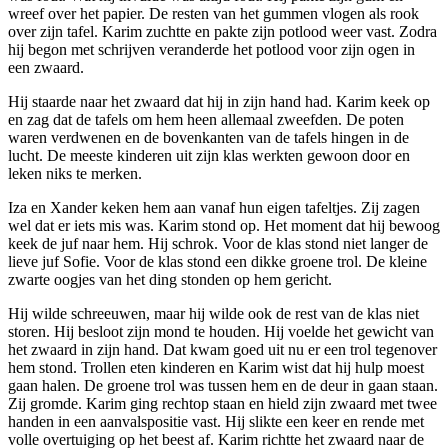
wreef over het papier. De resten van het gummen vlogen als rook
over zijn tafel. Karim zuchtte en pakte zijn potlood weer vast. Zodra
hij begon met schrijven veranderde het potlood voor zijn ogen in
een zwaard.
Hij staarde naar het zwaard dat hij in zijn hand had. Karim keek op
en zag dat de tafels om hem heen allemaal zweefden. De poten
waren verdwenen en de bovenkanten van de tafels hingen in de
lucht. De meeste kinderen uit zijn klas werkten gewoon door en
leken niks te merken.
Iza en Xander keken hem aan vanaf hun eigen tafeltjes. Zij zagen
wel dat er iets mis was. Karim stond op. Het moment dat hij bewoog
keek de juf naar hem. Hij schrok. Voor de klas stond niet langer de
lieve juf Sofie. Voor de klas stond een dikke groene trol. De kleine
zwarte oogjes van het ding stonden op hem gericht.
Hij wilde schreeuwen, maar hij wilde ook de rest van de klas niet
storen. Hij besloot zijn mond te houden. Hij voelde het gewicht van
het zwaard in zijn hand. Dat kwam goed uit nu er een trol tegenover
hem stond. Trollen eten kinderen en Karim wist dat hij hulp moest
gaan halen. De groene trol was tussen hem en de deur in gaan staan.
Zij gromde. Karim ging rechtop staan en hield zijn zwaard met twee
handen in een aanvalspositie vast. Hij slikte een keer en rende met
volle overtuiging op het beest af. Karim richtte het zwaard naar de