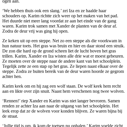
ogen aan.
‘We hebben thuis ook een slang.’ zei Iza en ze haalde haar
schouders op. Karim richtte zich weer op het maken van het pad.
Het duurde niet meer lang voordat ze aan het einde van de gang
waren. Karim trok samen met Xander de planten van de deur af.
Zodra de deur vrij was ging hij open.
Ze keken uit op een steppe. Net zo een steppe als die voorkwam in
hun natuur toets. Het gras was bruin en hier en daar stond een struik.
De zon die hard op de grond scheen liet de lucht boven het gras
trillen. Karim, Xander en Iza wisten alle drie wat er moest gebeuren.
Ze moeten over de steppe naar de andere kant van het schoolplein.
Tegelijk zette ze een stap op het gras. Ze liepen naast elkaar over de
steppe. Zodra ze buiten bereik van de deur waren hoorde ze gegrom
achter hen.
Karim keek om en hij zag een wolf staan. De wolf keek hem recht
aan en likte over zijn snuit. Naast hem verschenen nog twee wolven.
‘Rennen!’ riep Xander en Karim was niet langer bevroren. Samen
renden ze achter Iza aan naar de uitgang van het schoolplein. Het
leek erop dat ze de wolven voor konden blijven. Ze waren bijna bij
de straat.
‘Jullie tijd is om, ik kom de toetsen nu ophalen.’ Karim voelde zicht