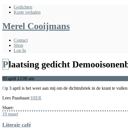
Gedichten
Korte verhalen
Merel Cooijmans
Contact
Shop
Log In
Plaatsing gedicht Demooisonen
03
april
12:00 am
Op 3 april is het weer aan mij om de dichtrubriek in de krant te vullen
Lees Paashaast
HIER
Share:
19
maart
Literair café