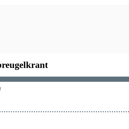
breugelkrant
!