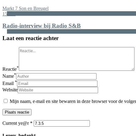
Markt 7 Son en Breugel
15
mei
Radio-interview bij Radio S&B
Laat een reactie achter
*
Reactie
*
Name
*
Email
Website
Mijn naam, e-mail en site bewaren in deze browser voor de volgen
Current ye@r
*
Lezers, bedankt