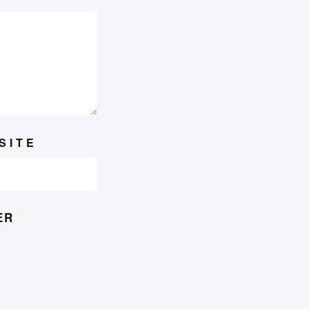
Neem ook eens een kijkje op:
SITE
ER