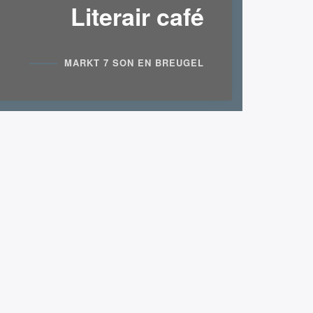
Literair café
MARKT 7 SON EN BREUGEL
Nieuwsbrief
Ontvang 1 keer per maand het laatste nieuws en
een exclusief gedicht.