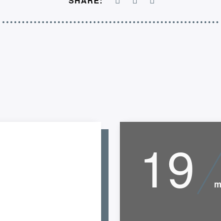
SHARE:
19
m