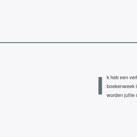
I
k heb een verh
boekenweek in
worden jullie