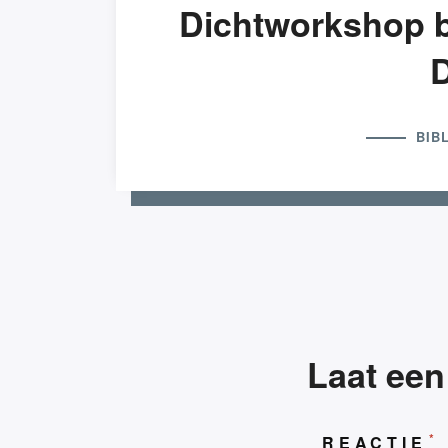
Dichtworkshop b
BIB
Lezers, bedankt
Laat een
*
REACTIE