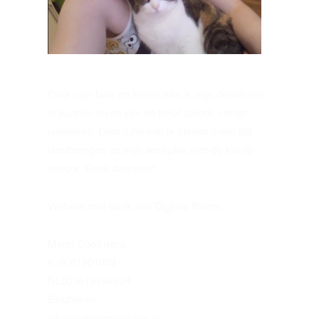
Door mijn fans en lezers kan ik mijn droom om
te kunnen leven van de tekst steeds verder
uitwerken. Door jullie kan ik steeds meer tijd
doorbrengen op mijn werkplek met de kat op
schoot. Dank daarvoor!
Website met dank aan Digitale Bazen
Merel Cooijmans
KvK:81901089
NL003619194B24
Eindhoven
info@merelcooijmans.nl