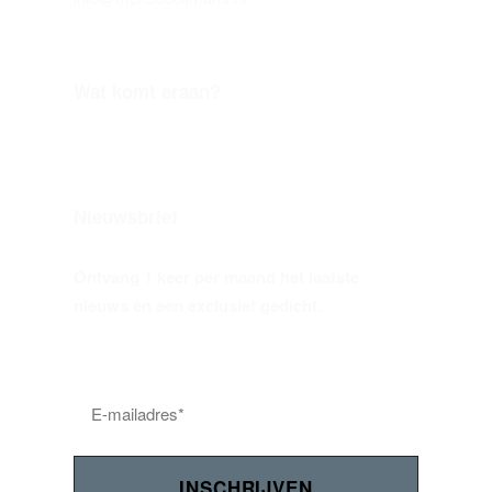
Wat komt eraan?
Nieuwsbrief
Ontvang 1 keer per maand het laatste
nieuws en een exclusief gedicht.