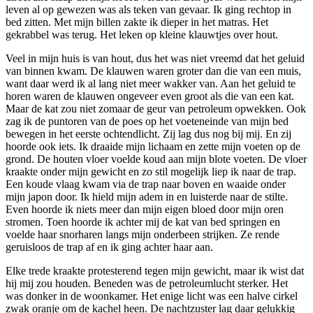
leven al op gewezen was als teken van gevaar. Ik ging rechtop in
bed zitten. Met mijn billen zakte ik dieper in het matras. Het
gekrabbel was terug. Het leken op kleine klauwtjes over hout.
Veel in mijn huis is van hout, dus het was niet vreemd dat het geluid
van binnen kwam. De klauwen waren groter dan die van een muis,
want daar werd ik al lang niet meer wakker van. Aan het geluid te
horen waren de klauwen ongeveer even groot als die van een kat.
Maar de kat zou niet zomaar de geur van petroleum opwekken. Ook
zag ik de puntoren van de poes op het voeteneinde van mijn bed
bewegen in het eerste ochtendlicht. Zij lag dus nog bij mij. En zij
hoorde ook iets. Ik draaide mijn lichaam en zette mijn voeten op de
grond. De houten vloer voelde koud aan mijn blote voeten. De vloer
kraakte onder mijn gewicht en zo stil mogelijk liep ik naar de trap.
Een koude vlaag kwam via de trap naar boven en waaide onder
mijn japon door. Ik hield mijn adem in en luisterde naar de stilte.
Even hoorde ik niets meer dan mijn eigen bloed door mijn oren
stromen. Toen hoorde ik achter mij de kat van bed springen en
voelde haar snorharen langs mijn onderbeen strijken. Ze rende
geruisloos de trap af en ik ging achter haar aan.
Elke trede kraakte protesterend tegen mijn gewicht, maar ik wist dat
hij mij zou houden. Beneden was de petroleumlucht sterker. Het
was donker in de woonkamer. Het enige licht was een halve cirkel
zwak oranje om de kachel heen. De nachtzuster lag daar gelukkig