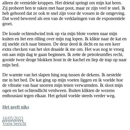
alleen de vernielde kroppen. Het drietal springt om mijn kat heen.
Zij probeert hen te raken met haar poot, maar ze zijn veel te snel. Ik
heb gehoord dat ze ook te snel zijn voor de vossen in de omgeving.
Dat werd beweerd als een van de verklaringen van de exponentiele
groei.
De koude ochtendwind trok op via mijn blote voeten naar mijn
kuiten en liet een rilling over mijn rug lopen. Ik klikte naar de kat en
zij snelde zich naar binnen. De deur deed ik dicht en na een keer
extra checken van het slot draaide ik me om. Het was nog te vroeg
om aan mijn dag te gaan beginnen. Ik zette de petroleumfles recht,
gooide twee droge blokken hout in de kachel en liep de trap op naar
mijn bed.
De warmte van het slapen hing nog tussen de dekens. Ik nestelde
me in het bed. De kat ging op mijn voeten liggen en ik voelde hoe
de vibratie van haar snorren mijn tenen verwarmden. Ik sloot mijn
ogen en het ochtendlicht verdween. Buiten klikten de wezens
enthousiast tegen elkaar. Het geluid voelde steeds verder weg.
Het geeft niks
16/05/2023
Vorig bericht