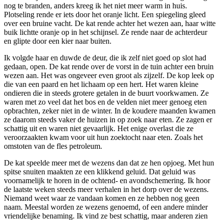
nog te branden, anders kreeg ik het niet meer warm in huis.
Plotseling rende er iets door het oranje licht. Een spiegeling gleed
over een bruine vacht. De kat rende achter het wezen aan, haar witte
buik lichtte oranje op in het schijnsel. Ze rende naar de achterdeur
en glipte door een kier naar buiten.
Ik volgde haar en duwde de deur, die ik zelf niet goed op slot had
gedaan, open. De kat rende over de vorst in de tuin achter een bruin
wezen aan. Het was ongeveer even groot als zijzelf. De kop leek op
die van een paard en het lichaam op een hert. Het waren kleine
ondieren die in steeds grotere getalen in de buurt voorkwamen. Ze
waren met zo veel dat het bos en de velden niet meer genoeg eten
opbrachten, zeker niet in de winter. In de koudere maanden kwamen
ze daarom steeds vaker de huizen in op zoek naar eten. Ze zagen er
schattig uit en waren niet gevaarlijk. Het enige overlast die ze
veroorzaakten kwam voor uit hun zoektocht naar eten. Zoals het
omstoten van de fles petroleum.
De kat speelde meer met de wezens dan dat ze hen opjoeg. Met hun
spitse snuiten maakten ze een klikkend geluid. Dat geluid was
voornamelijk te horen in de ochtend- en avondschemering. Ik hoor
de laatste weken steeds meer verhalen in het dorp over de wezens.
Niemand weet waar ze vandaan komen en ze hebben nog geen
naam. Meestal worden ze wezens genoemd, of een andere minder
vriendelijke benaming. Ik vind ze best schattig, maar anderen zien