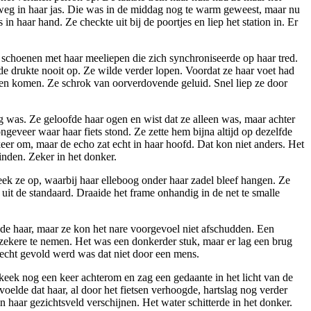
r weg in haar jas. Die was in de middag nog te warm geweest, maar nu
 haar hand. Ze checkte uit bij de poortjes en liep het station in. Er
r schoenen met haar meeliepen die zich synchroniseerde op haar tred.
de drukte nooit op. Ze wilde verder lopen. Voordat ze haar voet had
en komen. Ze schrok van oorverdovende geluid. Snel liep ze door
 was. Ze geloofde haar ogen en wist dat ze alleen was, maar achter
ngeveer waar haar fiets stond. Ze zette hem bijna altijd op dezelfde
eer om, maar de echo zat echt in haar hoofd. Dat kon niet anders. Het
vinden. Zeker in het donker.
eek ze op, waarbij haar elleboog onder haar zadel bleef hangen. Ze
 uit de standaard. Draaide het frame onhandig in de net te smalle
olgde haar, maar ze kon het nare voorgevoel niet afschudden. Een
zekere te nemen. Het was een donkerder stuk, maar er lag een brug
echt gevold werd was dat niet door een mens.
 keek nog een keer achterom en zag een gedaante in het licht van de
e voelde dat haar, al door het fietsen verhoogde, hartslag nog verder
n haar gezichtsveld verschijnen. Het water schitterde in het donker.