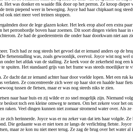
ist. Het was donker en waaide flik door op het perron. Ze kroop diepe
e trein piepend weer in beweging. Joyce had haar chipkaart nog steeds in
nd ook niet meer veel treinen stoppen.
ergalmden door de lege glazen koker. Het leek erop alsof een extra paa
in het perronbordje boven haar zoemen. Dit soort dingen vielen haar in 
achterom. Ze had de goederentrein die onder haar doorkwam niet aan zi
er. Toch had ze nog steeds het gevoel dat er iemand anders op de brug
De fietsenstalling was, zoals gewoonlijk, overvol. Joyce wist nog wel o
n onder het afdak van de stalling. Ze keek voor de zekerheid nog een k
 te spuiten. Het standaard grijs van het frame was steeds moeilijker te 
n. Ze dacht dat ze iemand achter haar door voelde lopen. Met een ruk k
 verlaten. Ze concentreerde zich weer op haar slot en haalde haar fiets
woog tussen de fietsen, maar er was nog steeds niks te zien.
fietsen naar haar huis en zij wilde er zo snel mogelijk zijn. Niemand v
r ze besloot toch een kleine omweg te nemen. Om het zekere voor het on
en raken. Veel dingen kunnen niet zomaar stromend water over. Als ze 
ze zich herinnerde. Joyce was er nu zeker van dat iets haar volgde. Ze
stond. Die gedaante was er niet toen ze langs de verlichting fietste. Joyc
sen, maar ze kon nu niet meer terug. Ze zag de brug over het water al i