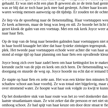
gehaald. Er was niet echt een plan B geweest als ze de trein had gem
was ze blij dat ze toch haar jack mee had gesleept. Achter haar kwam d
waren weinig mensen aanwezig op dit tijdstip. Er zouden tot de ochte
Ze liep via de spoorbrug naar de fietsenstalling. Haar voetstappen we
Ze keek achterom, maar de brug was leeg en stil. Ze hoorde het licht 
gezet klonk de galm van een voetstap. Met een ruk keek Joyce weer 
naar haar fiets.
Op de trap van de brug naar beneden galmden haar voetstappen niet me
in haar hoofd knaagde het idee dat haar fysieke zintuigen tegensprak. 
plek. Het tweede paar voetstappen echode weer achter die van haar aa
stond al enige tijd op haar planning om haar fiets een opvallende kleur
Joyce boog zich over haar zadel heen om haar kettingslot los te make
kreunde zacht van de pijn en keek om zich heen. De fietsenstalling was
doorgang en stuurde de weg op. Joyce hoorde nu echt dat er iemand be
Ze stapte op haar fiets en zette aan. Het was een kleine tien minuten 
schaduw schoot aan haar voorbij. Ze was totaal niet bijgelovig, maa
over stromend water. Ze hoopte wat haar ook volgde zo kwijt te kunn
Op het donkerdere stuk van haar route was het zo veel donkerder dan 
laatste straatlantaarn staan. Ze wist zeker dat die persoon er net niet 
omhoog schoot. Ze had spijt van haar keuze om door deze straat te fiet