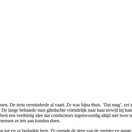
. De lange bebaarde man glimlachte vriendelijk naar haar terwijl hij ha
best een verdrietig idee dat conducteurs tegenwoordig altijd met twee 
t mensen ze iets aan konden doen.
aar toe en ze bedankte hem. Ze opende de deur van de sprinter en stapte 