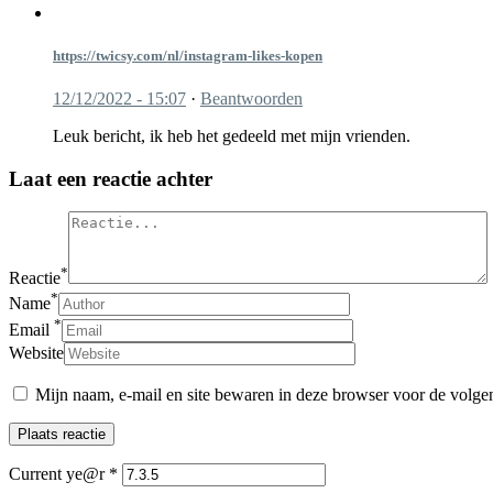
https://twicsy.com/nl/instagram-likes-kopen
12/12/2022 - 15:07
·
Beantwoorden
Leuk bericht, ik heb het gedeeld met mijn vrienden.
Laat een reactie achter
*
Reactie
*
Name
*
Email
Website
Mijn naam, e-mail en site bewaren in deze browser voor de volgen
Current ye@r
*