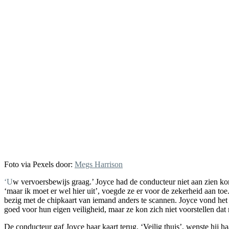
Foto via Pexels door:
Megs Harrison
‘Uw vervoersbewijs graag.’ Joyce had de conducteur niet aan zien komen. De trein verminderde al vaart. Ze was bijna thuis. ‘Dat mag’, zei ze verward terwijl ze haastig haar portemonnee zocht in haar tas.
‘maar ik moet er wel hier uit’, voegde ze er voor de zekerheid aan toe
bezig met de chipkaart van iemand anders te scannen. Joyce vond het 
goed voor hun eigen veiligheid, maar ze kon zich niet voorstellen da
De conducteur gaf Joyce haar kaart terug. ‘Veilig thuis’, wenste hij h