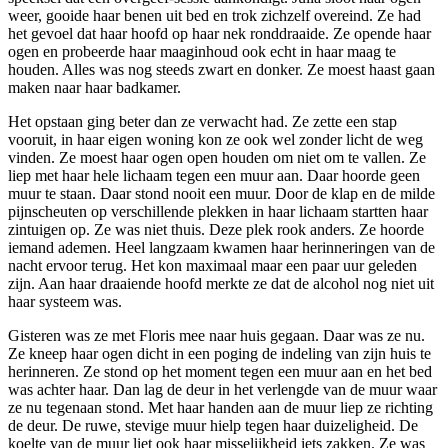
weer, gooide haar benen uit bed en trok zichzelf overeind. Ze had
het gevoel dat haar hoofd op haar nek ronddraaide. Ze opende haar
ogen en probeerde haar maaginhoud ook echt in haar maag te
houden. Alles was nog steeds zwart en donker. Ze moest haast gaan
maken naar haar badkamer.
Het opstaan ging beter dan ze verwacht had. Ze zette een stap
vooruit, in haar eigen woning kon ze ook wel zonder licht de weg
vinden. Ze moest haar ogen open houden om niet om te vallen. Ze
liep met haar hele lichaam tegen een muur aan. Daar hoorde geen
muur te staan. Daar stond nooit een muur. Door de klap en de milde
pijnscheuten op verschillende plekken in haar lichaam startten haar
zintuigen op. Ze was niet thuis. Deze plek rook anders. Ze hoorde
iemand ademen. Heel langzaam kwamen haar herinneringen van de
nacht ervoor terug. Het kon maximaal maar een paar uur geleden
zijn. Aan haar draaiende hoofd merkte ze dat de alcohol nog niet uit
haar systeem was.
Gisteren was ze met Floris mee naar huis gegaan. Daar was ze nu.
Ze kneep haar ogen dicht in een poging de indeling van zijn huis te
herinneren. Ze stond op het moment tegen een muur aan en het bed
was achter haar. Dan lag de deur in het verlengde van de muur waar
ze nu tegenaan stond. Met haar handen aan de muur liep ze richting
de deur. De ruwe, stevige muur hielp tegen haar duizeligheid. De
koelte van de muur liet ook haar misselijkheid iets zakken. Ze was