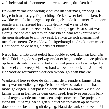
zich helemaal niet herinneren dat ze zo veel gedronken had.
Er kwam verrassend weinig vloeistof uit haar maag omhoog. De
leegte in haar maag gaf opluchting. Ze kon weer beter denken. Het
zwakke witte licht spiegelde op de tegels in de badkamer. Ook deze
ruimte was verrassend leeg. Julia dronk wat water uit de
gootsteenkraan en bekeek zichzelf in de spiegel. Haar staart was
slordig, ze had een schram op haar kin en haar wenkbrauw leek
gisteren gespleten te zijn geweest. Dat kon ze zich allemaal niet
meer herinneren. Ze voelde zich uitgedroogd en dronk meer water.
Haar hoofd bokte heftig tijdens het bukken.
Nu ze haar ergste dorst gelest had voelde ze ook dat haar keel pijn
deed. Dichterbij de spiegel zag ze dat er beginnende blauwe plekken
op haar hals zaten. Ze vond het altijd wel prima als haar bedpartner
haar keel dichtkneep. Maar zo hard zal ze nooit toelaten. Julia liet
zich voor de wc zakken voor een tweede golf aan braaksel.
Wankelend liep ze door de gang naar de vreemde zitkamer. Haar
maag was nu volledig leeg. Ze had de vieze smaak niet uit haar
mond gekregen. Haar passen voelde steeds zwaarder. Ze viel de
kamer bijna in toen ze de deur open deed. Een tweepersoons bank
stond tegenover de muur met een projectorscherm. De projector
stond uit. Julia zag haar eigen silhouet weerkaatsen op het witte
doek door de belichting uit de gang. Naast de bank stond een tafel