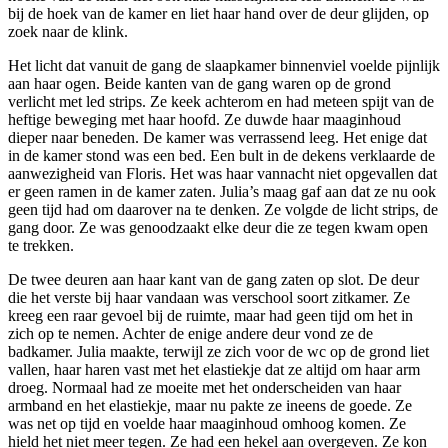
bij de hoek van de kamer en liet haar hand over de deur glijden, op
zoek naar de klink.
Het licht dat vanuit de gang de slaapkamer binnenviel voelde pijnlijk
aan haar ogen. Beide kanten van de gang waren op de grond
verlicht met led strips. Ze keek achterom en had meteen spijt van de
heftige beweging met haar hoofd. Ze duwde haar maaginhoud
dieper naar beneden. De kamer was verrassend leeg. Het enige dat
in de kamer stond was een bed. Een bult in de dekens verklaarde de
aanwezigheid van Floris. Het was haar vannacht niet opgevallen dat
er geen ramen in de kamer zaten. Julia’s maag gaf aan dat ze nu ook
geen tijd had om daarover na te denken. Ze volgde de licht strips, de
gang door. Ze was genoodzaakt elke deur die ze tegen kwam open
te trekken.
De twee deuren aan haar kant van de gang zaten op slot. De deur
die het verste bij haar vandaan was verschool soort zitkamer. Ze
kreeg een raar gevoel bij de ruimte, maar had geen tijd om het in
zich op te nemen. Achter de enige andere deur vond ze de
badkamer. Julia maakte, terwijl ze zich voor de wc op de grond liet
vallen, haar haren vast met het elastiekje dat ze altijd om haar arm
droeg. Normaal had ze moeite met het onderscheiden van haar
armband en het elastiekje, maar nu pakte ze ineens de goede. Ze
was net op tijd en voelde haar maaginhoud omhoog komen. Ze
hield het niet meer tegen. Ze had een hekel aan overgeven. Ze kon