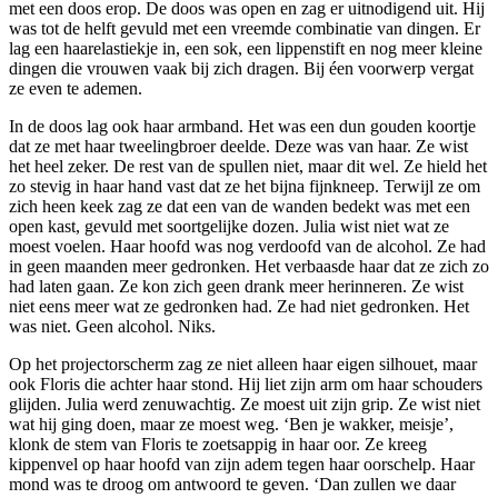
met een doos erop. De doos was open en zag er uitnodigend uit. Hij
was tot de helft gevuld met een vreemde combinatie van dingen. Er
lag een haarelastiekje in, een sok, een lippenstift en nog meer kleine
dingen die vrouwen vaak bij zich dragen. Bij éen voorwerp vergat
ze even te ademen.
In de doos lag ook haar armband. Het was een dun gouden koortje
dat ze met haar tweelingbroer deelde. Deze was van haar. Ze wist
het heel zeker. De rest van de spullen niet, maar dit wel. Ze hield het
zo stevig in haar hand vast dat ze het bijna fijnkneep. Terwijl ze om
zich heen keek zag ze dat een van de wanden bedekt was met een
open kast, gevuld met soortgelijke dozen. Julia wist niet wat ze
moest voelen. Haar hoofd was nog verdoofd van de alcohol. Ze had
in geen maanden meer gedronken. Het verbaasde haar dat ze zich zo
had laten gaan. Ze kon zich geen drank meer herinneren. Ze wist
niet eens meer wat ze gedronken had. Ze had niet gedronken. Het
was niet. Geen alcohol. Niks.
Op het projectorscherm zag ze niet alleen haar eigen silhouet, maar
ook Floris die achter haar stond. Hij liet zijn arm om haar schouders
glijden. Julia werd zenuwachtig. Ze moest uit zijn grip. Ze wist niet
wat hij ging doen, maar ze moest weg. ‘Ben je wakker, meisje’,
klonk de stem van Floris te zoetsappig in haar oor. Ze kreeg
kippenvel op haar hoofd van zijn adem tegen haar oorschelp. Haar
mond was te droog om antwoord te geven. ‘Dan zullen we daar