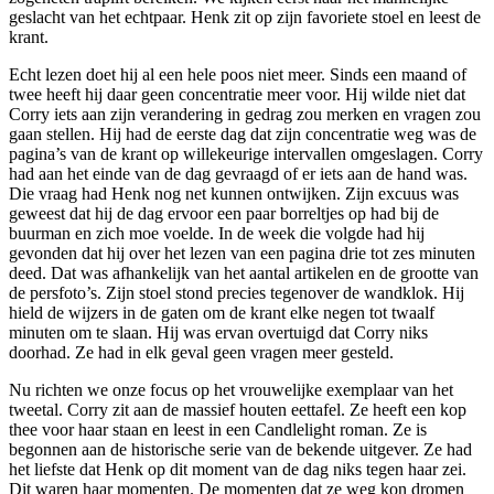
geslacht van het echtpaar. Henk zit op zijn favoriete stoel en leest de
krant.
Echt lezen doet hij al een hele poos niet meer. Sinds een maand of
twee heeft hij daar geen concentratie meer voor. Hij wilde niet dat
Corry iets aan zijn verandering in gedrag zou merken en vragen zou
gaan stellen. Hij had de eerste dag dat zijn concentratie weg was de
pagina’s van de krant op willekeurige intervallen omgeslagen. Corry
had aan het einde van de dag gevraagd of er iets aan de hand was.
Die vraag had Henk nog net kunnen ontwijken. Zijn excuus was
geweest dat hij de dag ervoor een paar borreltjes op had bij de
buurman en zich moe voelde. In de week die volgde had hij
gevonden dat hij over het lezen van een pagina drie tot zes minuten
deed. Dat was afhankelijk van het aantal artikelen en de grootte van
de persfoto’s. Zijn stoel stond precies tegenover de wandklok. Hij
hield de wijzers in de gaten om de krant elke negen tot twaalf
minuten om te slaan. Hij was ervan overtuigd dat Corry niks
doorhad. Ze had in elk geval geen vragen meer gesteld.
Nu richten we onze focus op het vrouwelijke exemplaar van het
tweetal. Corry zit aan de massief houten eettafel. Ze heeft een kop
thee voor haar staan en leest in een Candlelight roman. Ze is
begonnen aan de historische serie van de bekende uitgever. Ze had
het liefste dat Henk op dit moment van de dag niks tegen haar zei.
Dit waren haar momenten. De momenten dat ze weg kon dromen