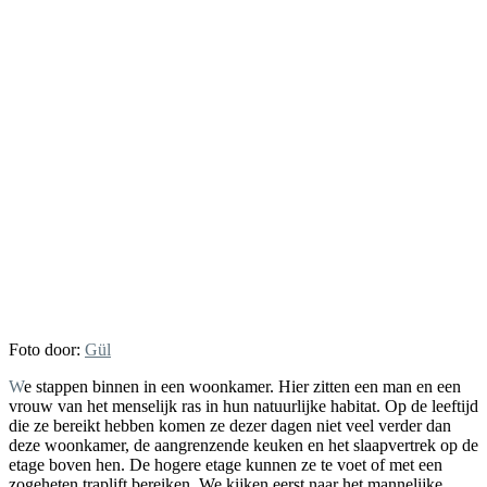
Foto door:
Gül
We stappen binnen in een woonkamer. Hier zitten een man en een
vrouw van het menselijk ras in hun natuurlijke habitat. Op de leeftijd
die ze bereikt hebben komen ze dezer dagen niet veel verder dan
deze woonkamer, de aangrenzende keuken en het slaapvertrek op de
etage boven hen. De hogere etage kunnen ze te voet of met een
zogeheten traplift bereiken. We kijken eerst naar het mannelijke