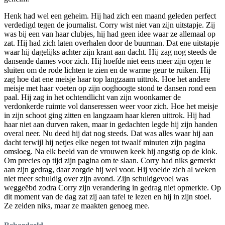
Henk had wel een geheim. Hij had zich een maand geleden perfect
verdedigd tegen de journalist. Corry wist niet van zijn uitstapje. Zij
was bij een van haar clubjes, hij had geen idee waar ze allemaal op
zat. Hij had zich laten overhalen door de buurman. Dat ene uitstapje
waar hij dagelijks achter zijn krant aan dacht. Hij zag nog steeds de
dansende dames voor zich. Hij hoefde niet eens meer zijn ogen te
sluiten om de rode lichten te zien en de warme geur te ruiken. Hij
zag hoe dat ene meisje haar top langzaam uittrok. Hoe het andere
meisje met haar voeten op zijn ooghoogte stond te dansen rond een
paal. Hij zag in het ochtendlicht van zijn woonkamer de
verdonkerde ruimte vol danseressen weer voor zich. Hoe het meisje
in zijn schoot ging zitten en langzaam haar kleren uittrok. Hij had
haar niet aan durven raken, maar in gedachten legde hij zijn handen
overal neer. Nu deed hij dat nog steeds. Dat was alles waar hij aan
dacht terwijl hij netjes elke negen tot twaalf minuten zijn pagina
omsloeg. Na elk beeld van de vrouwen keek hij angstig op de klok.
Om precies op tijd zijn pagina om te slaan. Corry had niks gemerkt
aan zijn gedrag, daar zorgde hij wel voor. Hij voelde zich al weken
niet meer schuldig over zijn avond. Zijn schuldgevoel was
weggeëbd zodra Corry zijn verandering in gedrag niet opmerkte. Op
dit moment van de dag zat zij aan tafel te lezen en hij in zijn stoel.
Ze zeiden niks, maar ze maakten genoeg mee.