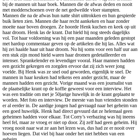
bij de mannen uit haar boek. Mannen die de afwas deden en nooit
met modderschoenen over de net gedweilde vloer stampten.
Mannen die na de afwas hun natte shirt uittrokken en hun gespierde
buik lieten zien. Mannen die haar recht aankeken en haar zonder
moeite naar boven droegen. Ze hoorde Henk kuchen en keek op uit
haar droom. Henk las de krant. Dat hield hij nog steeds dagelijks
vol. Tot haar voldoening was hij een paar maanden geleden gestopt
met hardop commentaar geven op de artikelen die hij las. Alles wat
hij zei haalde haar uit haar droom. Nu hij soms voor een half uur aan
een stuk zijn mond hield waren haar dromen gedetailleerder en
intenser. Sprankelender en levendiger vooral. Haar mannen hadden
een gezicht gekregen en zorgden ervoor dat zij zich weer jong
voelde. Bij Henk was ze snel oud geworden, eigenlijk te snel. De
mannen in haar keuken had telkens een ander gezicht, maar de
mannen hadden een gezicht. Vorige maand was een journalist van
de plaatselijke krant op de koffie geweest voor een interview. Het
was een traditie om met je 50jarige huwelijk in de krant geplaatst te
worden. Met foto en interview. De meeste van hun vrienden stonden
er al eerder in. De aardige jongen had gevraagd naar het geheim van
een goed huwelijk. Henk had direct gevuurd dat ze helemaal geen
geheimen hadden voor elkaar. Tot Corry’s verbazing was hij ineens
heel fel, maar ze vroeg er niet op door. Zij zelf had geen geheim. Hij
vroeg nooit naar wat ze aan het lezen was, dus had ze er nooit over
hoeven liegen. Dat viel bij haar onder het niet hebben van een
geheim.