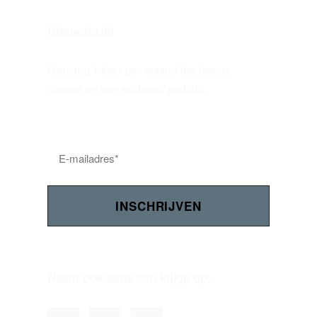
Nieuwsbrief
Ontvang 1 keer per maand het laatste
nieuws en een exclusief gedicht.
Neem ook eens een kijkje op: