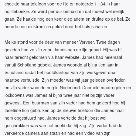
checkte haar telefoon voor de tijd en noteerde 11:34 in haar
notitieboekje. Ze werd per uur betaald en dat moest wel eerlijk
gaan. Ze haalde nog een keer diep adem en drukte op de bel. Ze
hoorde een elektronisch geluid door het huis schallen.
Meike stond voor de deur van meneer Verveer. Twee dagen
geleden had ze zijn zoon James aan de lijn gehad. Hij was bij
haar terecht gekomen via haar website. James had helemaal
vanuit Schotland gebeld. James woonde al bijna tien jaar in
Schotland nadat het hoofdkantoor van zijn werkgever daar
naartoe verhuisde. Zijn moeder was vijf jaar geleden overleden
en zijn vader woonde nog in Nederland. Door alle maatregelen en
lockdowns was James al bijna twee jaar niet bij zijn vader
geweest. Een buurman van zijn vader had hem geleerd hoe hij
facetime kon gebruiken op de nieuwe telefoon die James naar
hem opgestuurd had. James vertelde dat hij best wel
geschrokken was van het beeld dat hij zag. Zijn vader had de
verkeerde camera aan staan en had een video van zijn