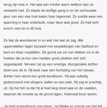
terug zijn huis in. Het was een minder warm welkom dan ze
verwacht had. Ze stapte de stoffige gang in en de vertrouwde
geur van een vies huis kwam haar tegemoet. Ze voelde weer een
spanning in haar onderbuik, maar deze was goed. Ze had echt
enorm veel zin in dit huis.
Ze liep de woonkamer in en wist niet wat ze zag. Alle
oppervlakken lagen bezaaid met verpakkingen van fastfood en
kant-en-klaar maaltijden. De grond zat vol met vlekken en in de
hoeken die ze kon zien hadden grote plukken stof zich
opgestapeld. Verveer zat op een smerige, doorgezakte stoffen
stoel voor de tv. Hij keek naar een herhaling van het nieuws.
Achter hem stond een grote kerstboom. Hij was volledig
gedecoreerd met slingers, ballen en een piek. Hij zag er prachtig
uit. Op het feit na dat hij al heel lang dood was en de naalden,
waarvan de meeste op de grond lagen, helemaal bruin waren.
‘Je hebt je kerstboom nog staan.’ zei Meike en schrok van het feit