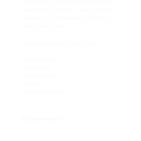
te kunnen leven van de tekst steeds verder
uitwerken. Door jullie kan ik steeds meer tijd
doorbrengen op mijn werkplek met de kat op
schoot. Dank daarvoor!
Website met dank aan Digitale Bazen
Merel Cooijmans
KvK:81901089
NL003619194B24
Eindhoven
info@merelcooijmans.nl
Wat komt eraan?