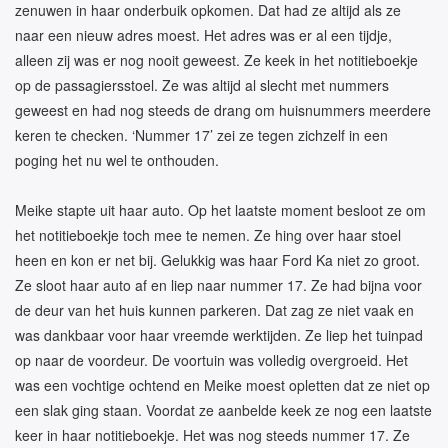
zenuwen in haar onderbuik opkomen. Dat had ze altijd als ze
naar een nieuw adres moest. Het adres was er al een tijdje,
alleen zij was er nog nooit geweest. Ze keek in het notitieboekje
op de passagiersstoel. Ze was altijd al slecht met nummers
geweest en had nog steeds de drang om huisnummers meerdere
keren te checken. ‘Nummer 17’ zei ze tegen zichzelf in een
poging het nu wel te onthouden.
Meike stapte uit haar auto. Op het laatste moment besloot ze om
het notitieboekje toch mee te nemen. Ze hing over haar stoel
heen en kon er net bij. Gelukkig was haar Ford Ka niet zo groot.
Ze sloot haar auto af en liep naar nummer 17. Ze had bijna voor
de deur van het huis kunnen parkeren. Dat zag ze niet vaak en
was dankbaar voor haar vreemde werktijden. Ze liep het tuinpad
op naar de voordeur. De voortuin was volledig overgroeid. Het
was een vochtige ochtend en Meike moest opletten dat ze niet op
een slak ging staan. Voordat ze aanbelde keek ze nog een laatste
keer in haar notitieboekje. Het was nog steeds nummer 17. Ze