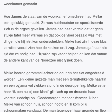
woonkamer gemaakt.
Hoe James de staat van de woonkamer omschreef had Meike
echt gelukkig gemaakt. Ze was huishoudster en specialiseerde
zich in de ergste gevallen. James had haar verteld dat er geen
stukje tafel meer vrij was en dat ook de vloei bezaaid was met
dingen die hij niet kon onderscheiden. Meike had zin in deze klus,
ze wilde vooral zien hoe de keuken eruit zag. James gaf haar alle
tijd die ze nodig had. Hij wilde zijn vader helpen en kon dat vanuit
de andere kant van de Noordzee niet fysiek doen.
Meike hoorde gerommel achter de deur en het slot omgedraaid
worden. Een kleine gezette man met een terugtrekkende haarlijn
en een pyjama vol vlekken stond in de deuropening. Meike zette
haar “ik ben nu bij een klant” glimlach op en dreunde haar
voorstel riedeltje op. ‘Goedemorgen meneer Verveer. Ik ben
Meike van schoon huis, schoon hoofd en ik kom bij u
schoonmaken vandaag.’ De man tegenover haar gromde en liep