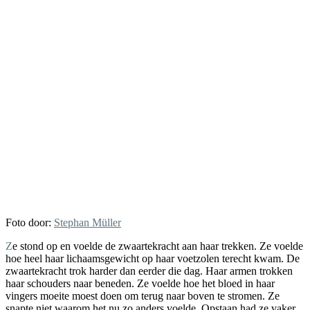
Foto door:
Stephan Müller
Ze stond op en voelde de zwaartekracht aan haar trekken. Ze voelde
hoe heel haar lichaamsgewicht op haar voetzolen terecht kwam. De
zwaartekracht trok harder dan eerder die dag. Haar armen trokken
haar schouders naar beneden. Ze voelde hoe het bloed in haar
vingers moeite moest doen om terug naar boven te stromen. Ze
snapte niet waarom het nu zo anders voelde. Opstaan had ze vaker