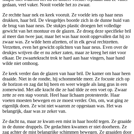
gedaan, veel vaker. Nooit voelde het zo zwaar.
Ze rechtte haar nek en keek vooruit. Ze voelde iets op haar neus
drukken, haar bril. De vleugeltjes boorde zich in de dunne huid van
de brug van haar neus. De stukjes plastic droegen het volledige
gewicht van het montuur en de glazen. Ze droeg deze specifieke bril
al meer dan twee jaar, maar het was haar nooit opgevallen dat hij zo
zwaar was. Ze wilde hem afzetten, of in elk geval rechtzetten.
Verzetten, even het gewicht oplichten van haar neus. Even over de
deukjes wrijven die er nu zeker zaten, maar ze kreeg het niet voor
elkaar. De zwaartekracht trok te hard aan haar vingers, haar hand
wilde niet omhoog.
Ze keek verder dan de glazen van haar bril. De kamer om haar heen
draaide. Niet in de rondte, hij schommelde meer. Ze focuste zich op
de horizon en zag dat hij heen en weer wiegde als lang gras in een
zomerwind. Met alle kracht die ze had tilde ze een voet op. Zwaar
zette ze een stap vooruit. Heel haar lichaam protesteerde. Haar
voeten moesten bewegen en ze moest verder. Om, om, wat ging ze
eigenlijk doen. Ze wist niet waarom ze opgestaan was. Het was
belangrijk, daar was ze zeker van.
Ze dacht na, maar ze kwam een mist in haar hoofd tegen. Ze graaide
in de dunne druppels. De gedachten kwamen er niet doorheen. Ze
zag achter de mist belangrijke schimmen bewegen. Ze graaiden door