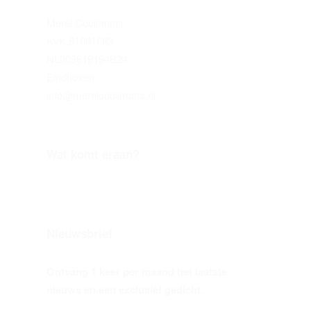
Merel Cooijmans
KvK:81901089
NL003619194B24
Eindhoven
info@merelcooijmans.nl
Wat komt eraan?
Nieuwsbrief
Ontvang 1 keer per maand het laatste
nieuws en een exclusief gedicht.