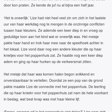
door kon praten. Ze kende de juf nu al bijna een half jaar.
‘Het is oneerlijk.’ Lize had niet heel veel zin om zich in het laatste
uur van haar werkdag nog te mengen in de onzinnige conflicten
tussen haar kleuters. Ze ademde een keer diep in en vroeg op
geduldige toon aan het kind wat er oneerlijk was. Het meisje
pakte haar hand en trok haar mee naar de speelhoek achter in
het lokaal. Lize vond daar nog een andere kleuter die op haar
knietjes voor het poppenhuis zat. Ze haalde nog een keer diep
adem en ging op haar hurken op de verkeersmat zitten.
Het meisje dat haar was komen halen begon snikkend en
onverstaanbaar te vertellen. Doordat ze een pop van de grond
pakte maakte Lize de connectie met het poppenhuis. De leerling
die op haar knieën voor het poppenhuis zat nam de hele voorkant
in beslag, wat best knap was met haar kleine lijf.
‘Emma, waarom wil je het poppenhuis niet delen?’ Lize nam zich