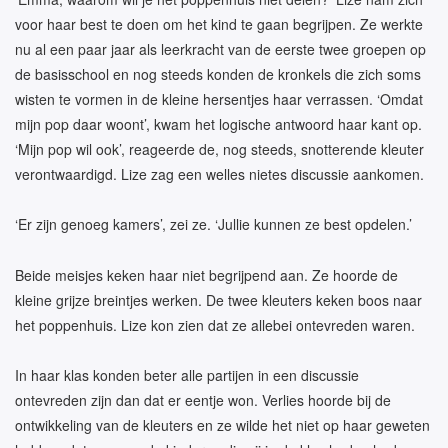
voor haar best te doen om het kind te gaan begrijpen. Ze werkte
nu al een paar jaar als leerkracht van de eerste twee groepen op
de basisschool en nog steeds konden de kronkels die zich soms
wisten te vormen in de kleine hersentjes haar verrassen. ‘Omdat
mijn pop daar woont’, kwam het logische antwoord haar kant op.
‘Mijn pop wil ook’, reageerde de, nog steeds, snotterende kleuter
verontwaardigd. Lize zag een welles nietes discussie aankomen.
‘Er zijn genoeg kamers’, zei ze. ‘Jullie kunnen ze best opdelen.’
Beide meisjes keken haar niet begrijpend aan. Ze hoorde de
kleine grijze breintjes werken. De twee kleuters keken boos naar
het poppenhuis. Lize kon zien dat ze allebei ontevreden waren.
In haar klas konden beter alle partijen in een discussie
ontevreden zijn dan dat er eentje won. Verlies hoorde bij de
ontwikkeling van de kleuters en ze wilde het niet op haar geweten