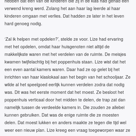
hebben dat een van de kinderen die zij in de klas had gehad een
verwend kreng werd. Zolang het aan haar lag leerde al haar
kinderen omgaan met verlies. Dat hadden ze later in het leven
hard genoeg nodig.
‘Zal ik helpen met opdelen?’, stelde ze voor. Lize had ervaring
met het opdelen, omdat haar huisgenoten niet altijd de
makkelijkste waren met het verdelen van de ruimte. De meisjes
kwamen twijfelachtig bij het poppenhuis staan. Lize wist dat het
een even aantal kamers waren. Daar had ze op gelet bij het
inrichten van haar klaslokaal aan het begin van het schooljaar. Ze
wilde al het speelgoed eerlijk kunnen verdelen zodra dat nodig
was. Dit was het eerste moment dat het moest. Ze besloot het
poppenhuis verticaal door het midden te delen, de trap zat dan
namelijk tussen de verdeelde kamers in. Die zouden ze allebei
kunnen gebruiken. Dat was de enige ruimte die ze moesten
delen. Dat moest lukken en anders maakte ze tegen die tijd wel
weer een nieuw plan. Lize kreeg een vraag toegeworpen waar ze