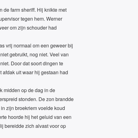
de farm sheriff. Hij knikte met
n supervisor tegen hem. Werner
eweer om zijn schouder had
s vrij normaal om een geweer bij
niet gebruikt, nog niet. Veel van
niet. Door dat soort dingen te
et afdak uit waar hij gestaan had
gek midden op de dag in de
erspreid stonden. De zon brandde
l in zijn broekriem voelde koud
erte hoorde hij het geluid van een
ij bereidde zich alvast voor op