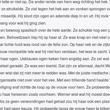
r lette er niet op. De ander rende van hem weg richting het hek.
 ze struikelde. Ze viel tegen het hek aan en vonken sprongen v
isselijk. Hij sloot zijn ogen en ademde diep in en uit. Hij roo
ang voor wat hij ging zien.
en bewoog spastisch over de hete aarde. Ze schokte nog een paa
 Behoedzaam liep hij op haar af. Ze was knap en niet veel oud
r lichte huid was rood van de felle zon. Op haar nek en de zijk
uw mompelde iets wat hij niet kon verstaan, het was te zacht
haar ogen. IJsblauwe ogen keken hem angstig aan. Ze zei wat
lsel geraakt. Ze was een toerist. Dat zijn ze allemaal, dacht W
ner wist dat zij niet meer te redden was. Met de juiste medische
rganisatie niet over voor het vee. Met een trillende hand haalde
eiliging eraf richtte de loop op de vrouw voor hem. Ze probeerde
haar hersenen zoals voorheen. Werner wist wat hij moest doen, 
or. Als ze geen verwondingen had gehad zou hij haar ook een pl
s, hij had geen keuze. Hij probeerde langs de vrouw heen te kijke