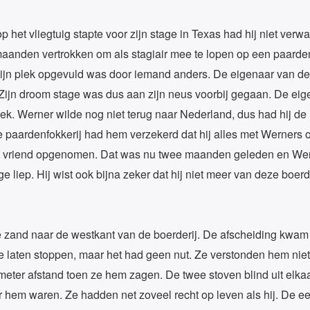
et vliegtuig stapte voor zijn stage in Texas had hij niet verwac
nden vertrokken om als stagiair mee te lopen op een paardenfok
ijn plek opgevuld was door iemand anders. De eigenaar van de f
 Zijn droom stage was dus aan zijn neus voorbij gegaan. De eig
ek. Werner wilde nog niet terug naar Nederland, dus had hij de 
aardenfokkerij had hem verzekerd dat hij alles met Werners o
ijn vriend opgenomen. Dat was nu twee maanden geleden en Werne
ge liep. Hij wist ook bijna zeker dat hij niet meer van deze boerd
e zand naar de westkant van de boerderij. De afscheiding kwam a
te laten stoppen, maar het had geen nut. Ze verstonden hem niet
 meter afstand toen ze hem zagen. De twee stoven blind uit elkaa
oor hem waren. Ze hadden net zoveel recht op leven als hij. De 