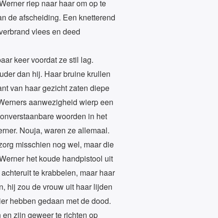
 Werner riep naar haar om op te
an de afscheiding. Een knetterend
k verbrand vlees en deed
r keer voordat ze stil lag.
er dan hij. Haar bruine krullen
ant van haar gezicht zaten diepe
. Werners aanwezigheid wierp een
 onverstaanbare woorden in het
erner. Nouja, waren ze allemaal.
 zorg misschien nog wel, maar die
 Werner het koude handpistool uit
 achteruit te krabbelen, maar haar
hij zou de vrouw uit haar lijden
ezier hebben gedaan met de dood.
n en zijn geweer te richten op