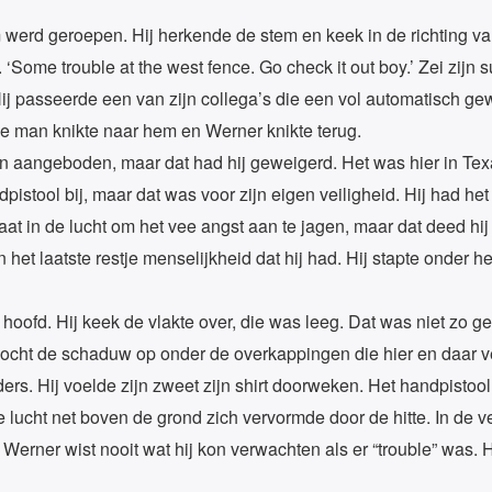
 werd geroepen. Hij herkende de stem en keek in de richting van 
te. ‘Some trouble at the west fence. Go check it out boy.’ Zei zij
Hij passeerde een van zijn collega’s die een vol automatisch g
e man knikte naar hem en Werner knikte terug.
aangeboden, maar dat had hij geweigerd. Het was hier in Texa
istool bij, maar dat was voor zijn eigen veiligheid. Hij had het 
at in de lucht om het vee angst aan te jagen, maar dat deed hij 
 het laatste restje menselijkheid dat hij had. Hij stapte onder h
n hoofd. Hij keek de vlakte over, die was leeg. Dat was niet zo 
ocht de schaduw op onder de overkappingen die hier en daar v
ders. Hij voelde zijn zweet zijn shirt doorweken. Het handpistoo
e lucht net boven de grond zich vervormde door de hitte. In de v
 Werner wist nooit wat hij kon verwachten als er “trouble” was. H