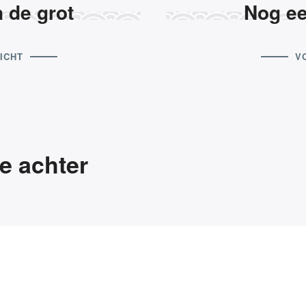
 de grot
Nog e
Wat komt eraan?
ICHT
V
ie achter