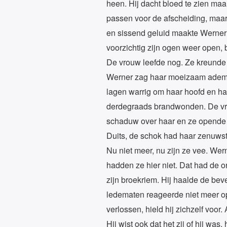
heen. Hij dacht bloed te zien maa
passen voor de afscheiding, maar
en sissend geluid maakte Werner m
voorzichtig zijn ogen weer open, b
De vrouw leefde nog. Ze kreunde 
Werner zag haar moeizaam ademen.
lagen warrig om haar hoofd en haa
derdegraads brandwonden. De vro
schaduw over haar en ze opende 
Duits, de schok had haar zenuwste
Nu niet meer, nu zijn ze vee. Wer
hadden ze hier niet. Dat had de o
zijn broekriem. Hij haalde de bev
ledematen reageerde niet meer op 
verlossen, hield hij zichzelf vo
Hij wist ook dat het zij of hij wa