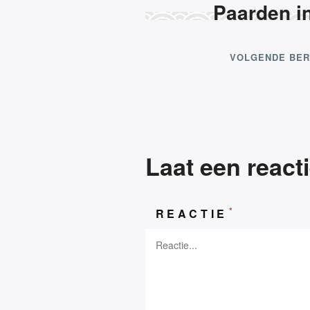
Paarden in
Lezers, bedankt
VOLGENDE BER
Laat een react
*
REACTIE