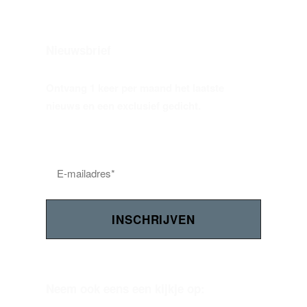
Nieuwsbrief
Ontvang 1 keer per maand het laatste
nieuws en een exclusief gedicht.
Neem ook eens een kijkje op: