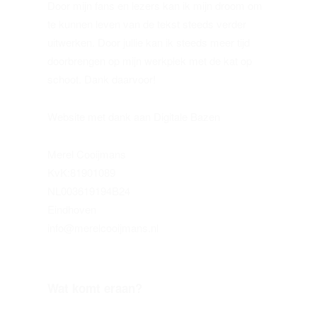
Door mijn fans en lezers kan ik mijn droom om
te kunnen leven van de tekst steeds verder
uitwerken. Door jullie kan ik steeds meer tijd
doorbrengen op mijn werkplek met de kat op
schoot. Dank daarvoor!
Website met dank aan Digitale Bazen
Merel Cooijmans
KvK:81901089
NL003619194B24
Eindhoven
info@merelcooijmans.nl
Wat komt eraan?